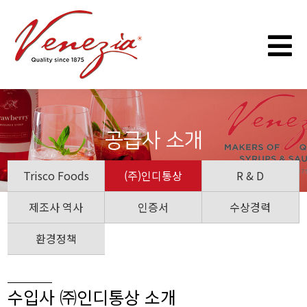
공급사 소개
Trisco Foods
(주)인디통상
R & D
제조사 역사
인증서
수상경력
환경정책
수입사 ㈜인디통상 소개