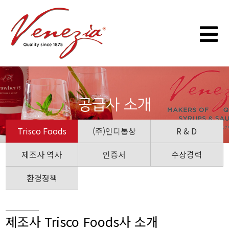
공급사 소개
Trisco Foods
(주)인디통상
R & D
제조사 역사
인증서
수상경력
환경정책
제조사 Trisco Foods사 소개