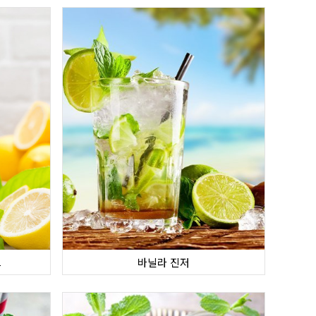
프
바닐라 진저