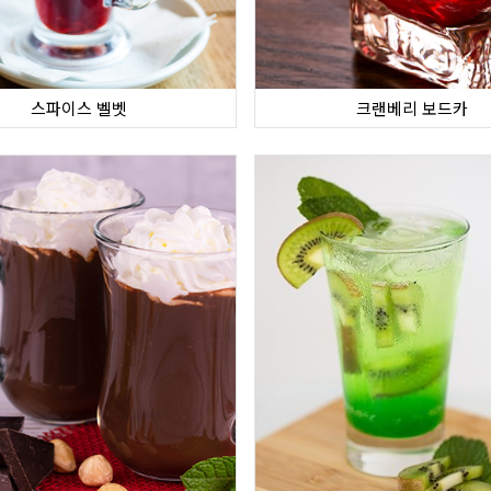
스파이스 벨벳
크랜베리 보드카