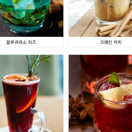
블루큐라소 피즈
크래킨 커피