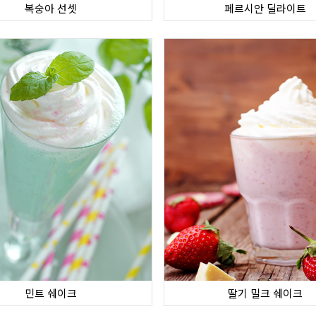
복숭아 선셋
페르시안 딜라이트
민트 쉐이크
딸기 밀크 쉐이크