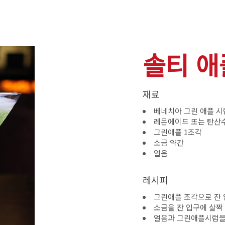
솔티 애
재료
베네치아 그린 애플 시럽 
레몬에이드 또는 탄산수 
그린애플 1조각
소금 약간
얼음
레시피
그린애플 조각으로 잔 
소금을 잔 입구에 살짝
얼음과 그린애플시럽을