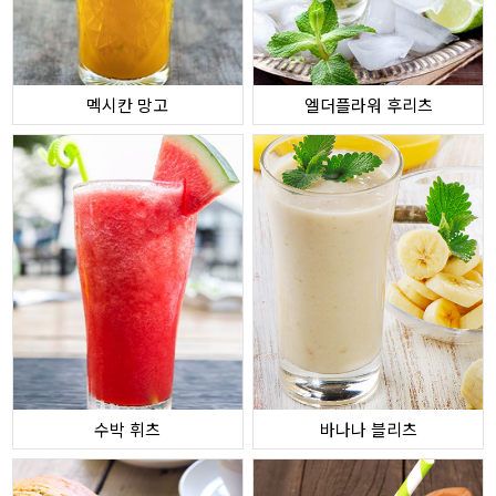
멕시칸 망고
엘더플라워 후리츠
수박 휘츠
바나나 블리츠