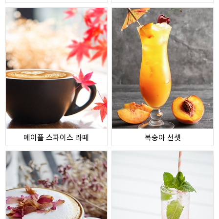
메이플 스파이스 라떼
복숭아 선셋