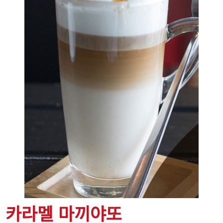
카라멜 마끼야또