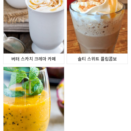
버터 스카치 크레마 카페
솔티 스위트 플립콤보