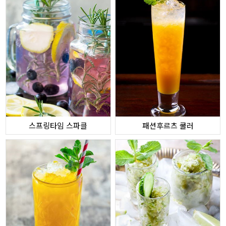
스프링타임 스파클
패션후르츠 쿨러