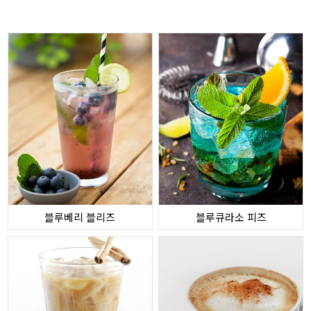
블루베리 블리즈
블루큐라소 피즈