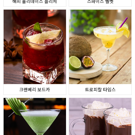
해피 홀리데이스 플리처
스파이스 벨벳
크랜베리 보드카
트로피칼 타임스