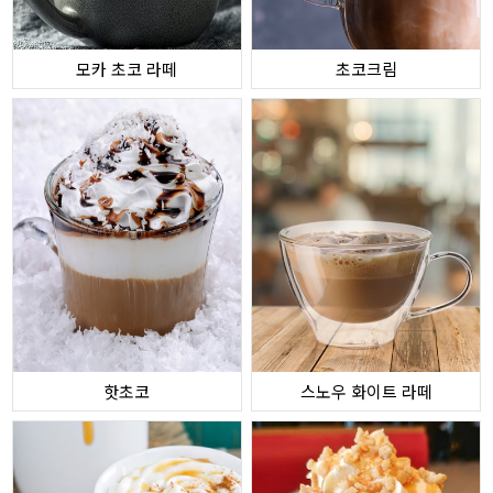
모카 초코 라떼
초코크림
핫초코
스노우 화이트 라떼