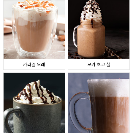
카라멜 오레
모카 초코 칠